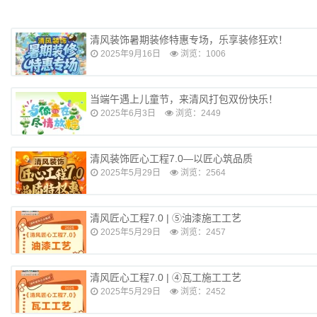
最新活动
每月特惠
清风装饰暑期装修特惠专场，乐享装修狂欢！
免费预约
2025年9月16日
浏览：1006
清风装饰
当端午遇上儿童节，来清风打包双份快乐！
清风装饰
2025年6月3日
浏览：2449
品质工程
工程团队
清风装饰匠心工程7.0—以匠心筑品质
2025年5月29日
浏览：2564
品牌建材
辅材展示
清风匠心工程7.0 | ⑤油漆施工工艺
装修百科
2025年5月29日
浏览：2457
清风国际
关于设计院
清风匠心工程7.0 | ④瓦工施工工艺
2025年5月29日
浏览：2452
原创设计赏析