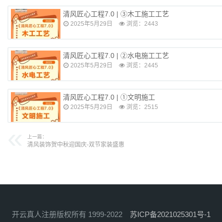
清风管家
清风匠心工程7.0 | ③木工施工工艺
我的管家
2025年5月29日
浏览：2443
售后保障
服务保障
清风匠心工程7.0 | ②水电施工工艺
2025年5月29日
浏览：2445
二手房改造
装修千里眼
清风匠心工程7.0 | ①文明施工
集团简介
2025年5月29日
浏览：2515
集团简介
上一篇：
清风历程
清风装饰贺中秋迎国庆-双节家装盛惠
企业荣誉
客户见证
新闻中心
诚聘英才
开云真人注册版权所有 1999-2022
苏ICP备2021025301号-1