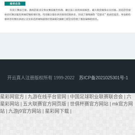
最新活动
每月特惠
免费预约
清风装饰
清风装饰
品质工程
工程团队
品牌建材
开云真人注册版权所有 1999-2022
苏ICP备2021025301号-1
辅材展示
装修百科
星彩网官方
|
九游在线平台官网
|
中国足球职业联赛联合会
|
六
星彩网站
|
五大联赛官方网页版
|
世俱杯赛官方网站
|
mk官方网
清风国际
站
|
九游j9官方网站
|
星彩网下载
|
关于设计院
原创设计赏析