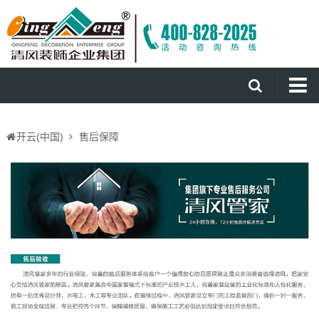
开云(中国)
开云(中国)
售后保障
实景开云真人注册
优秀作品
设计团队
城区分公司
新区分公司
吴江分公司
清风国际别墅设计院