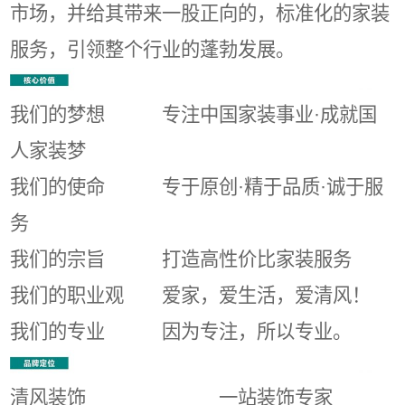
市场，并给其带来一股正向的，标准化的家装
服务，引领整个行业的蓬勃发展。
我们的梦想 专注中国家装事业·成就国
人家装梦
我们的使命 专于原创·精于品质·诚于服
务
我们的宗旨 打造高性价比家装服务
我们的职业观 爱家，爱生活，爱清风！
我们的专业 因为专注，所以专业。
清风装饰 一站装饰专家