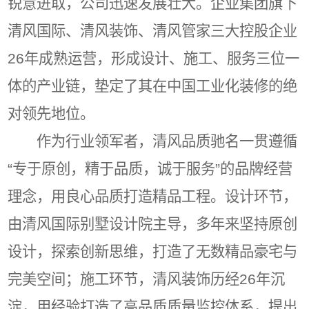
锐意进取，公司迅速发展壮大。企业集团旗下
清风管家
我的管家
清风国际、清风装饰、清风管家三大控股企业
售后保障
26年成熟运营，形成设计、施工、服务三位一
服务保障
体的产业链，垫定了其在中国工业化装修的绝
二手房改造
对领先地位。
装修千里眼
作为行业领军者，清风品质驰名一贯遵循
集团简介
“专于原创，精于品质，诚于服务”的品牌经营
集团简介
理念，用良心品质打造精品工程。设计环节，
清风历程
企业荣誉
由清风国际别墅设计院主导，多年来坚持原创
客户见证
设计，探索创新思维，打造了无数精品豪宅与
新闻中心
完美空间；施工环节，清风装饰历经26年沉
诚聘英才
淀，用经验打造了高品质质量监控体系，提出